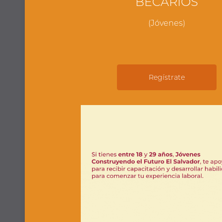
BECARIOS
(Jóvenes)
Regístrate