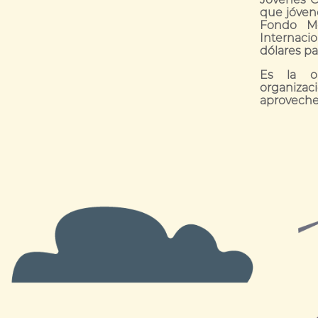
que jóvene
Fondo Mé
Internaci
dólares p
Es la op
organizac
aprovechen